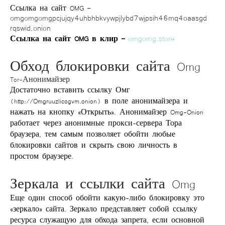
Ссылка на сайт OMG –
omgomgomgpcjujqy4uhbhbkvywpjlybd7wjpsih46mq4oaasgd
rqswid.onion
omgomg.store
Ссылка на сайт OMG в клир –
Обход блокировки сайта Omg
Tor-Анонимайзер
Достаточно вставить ссылку Омг
(http://Omgruuzlicogvm.onion) в поле анонимайзера и
нажать на кнопку «Открыть». Анонимайзер Omg-Onion
работает через анонимные прокси-сервера Тора
браузера, тем самым позволяет обойти любые
блокировки сайтов и скрыть свою личность в
простом браузере.
Зеркала и ссылки сайта Omg
Еще один способ обойти какую-либо блокировку это
«зеркало» сайта. Зеркало представляет собой ссылку
ресурса служащую для обхода запрета, если основной