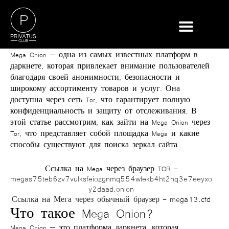
Mega Onion
— одна из самых известных платформ в
даркнете, которая привлекает внимание пользователей
благодаря своей анонимности, безопасности и
широкому ассортименту товаров и услуг. Она
доступна через сеть Tor, что гарантирует полную
конфиденциальность и защиту от отслеживания. В
этой статье рассмотрим, как
зайти на Mega Onion через
Tor
, что представляет собой
площадка Mega
и какие
способы существуют для поиска
зеркал сайта
.
Ссылка на Mega через браузер TOR –
megas75teb6zv7vulksfeiozgnmq554wlekb4ht2hq3e7eeyxo
y2daad.onion
mega13.cfd
Ссылка на Мега через обычный браузер –
Что такое Mega Onion?
Mega Onion
— это платформа даркнета, которая