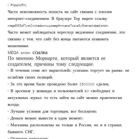
• ProtonVPN.
Часто невозможность попасть на сайт связана с плохим
интернет-соединением. В браузере Тор ищите ссылку
mega555zf7yot2viukedzcmuuyooegofmnuexp7czxa3y5tamackqbad.onion.
Часто может наблюдаться чересчур медленное соединение, это
связано с тем, что сайт без конца пытаются атаковать
мошенники.
MEGA onion ссылка
По мнению Мориарти, который является ее
создателем, причины тому следующие:
• В течении семи лет маркетплейс успешно торгует на рынке, не
ослабляя своих позиций;
• За это время было проведено более 2500000 сделок;
• В арсенале у команды и пользователей 60 свободных и
актуальных зеркал, то есть зайти на сайт можно практически
всегда;
• Лучшие условия для торговцев, все бесплатно;
• Деньги можно вывести в один момент;
• Магазины расположены не только в России, но и в странах
бывшего СНГ;
• Отличная репутация;