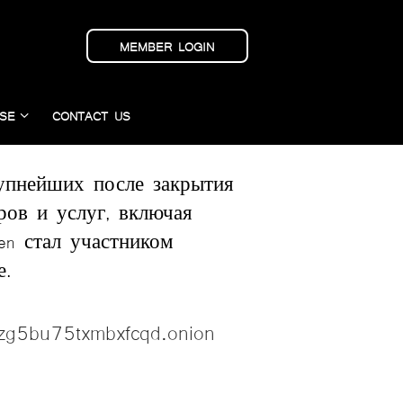
MEMBER LOGIN
SE
CONTACT US
рупнейших после закрытия
ров и услуг, включая
en стал участником
е.
zg5bu75txmbxfcqd.onion