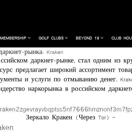
MEMBERSHIP
GOLF CLUBS
BEYOND 19
CLUB HOU
аркнет-рынка: Kraken
российском даркнет-рынке, стал одним из к
есурс предлагает широкий ассортимент това
кументы и услуги по отмыванию денег. Krak
идерство наркорынка в российском даркнет
kraken2zgevrayvbqptss5nf7666hmznonf3m7fp
Зеркало Кракен (Через Tor) –
ken